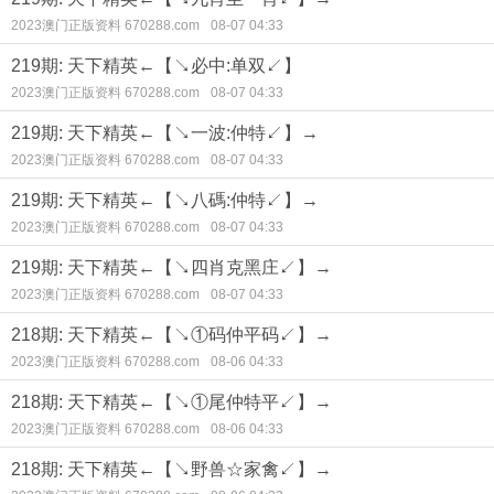
2023澳门正版资料 670288.com
08-07 04:33
219期: 天下精英←【↘必中:单双↙】
2023澳门正版资料 670288.com
08-07 04:33
219期: 天下精英←【↘一波:仲特↙】→
2023澳门正版资料 670288.com
08-07 04:33
219期: 天下精英←【↘八碼:仲特↙】→
2023澳门正版资料 670288.com
08-07 04:33
219期: 天下精英←【↘四肖克黑庄↙】→
2023澳门正版资料 670288.com
08-07 04:33
218期: 天下精英←【↘①码仲平码↙】→
2023澳门正版资料 670288.com
08-06 04:33
218期: 天下精英←【↘①尾仲特平↙】→
2023澳门正版资料 670288.com
08-06 04:33
218期: 天下精英←【↘野兽☆家禽↙】→