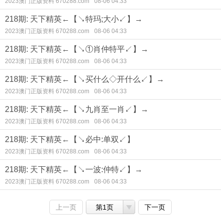
2023澳门正版资料 670288.com
08-06 04:33
218期: 天下精英←【↘特玛;大小↙】→
2023澳门正版资料 670288.com
08-06 04:33
218期: 天下精英←【↘①肖仲特平↙】→
2023澳门正版资料 670288.com
08-06 04:33
218期: 天下精英←【↘买什么◇开什么↙】→
2023澳门正版资料 670288.com
08-06 04:33
218期: 天下精英←【↘九肖至一肖↙】→
2023澳门正版资料 670288.com
08-06 04:33
218期: 天下精英←【↘必中:单双↙】
2023澳门正版资料 670288.com
08-06 04:33
218期: 天下精英←【↘一波:仲特↙】→
2023澳门正版资料 670288.com
08-06 04:33
上一页
第1页
下一页