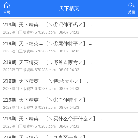
天下精英
首页
返回
219期: 天下精英←【↘①码仲平码↙】→
2023澳门正版资料 670288.com
08-07 04:33
219期: 天下精英←【↘①尾仲特平↙】→
2023澳门正版资料 670288.com
08-07 04:33
219期: 天下精英←【↘野兽☆家禽↙】→
2023澳门正版资料 670288.com
08-07 04:33
219期: 天下精英←【↘特玛;大小↙】→
2023澳门正版资料 670288.com
08-07 04:33
219期: 天下精英←【↘①肖仲特平↙】→
2023澳门正版资料 670288.com
08-07 04:33
219期: 天下精英←【↘买什么◇开什么↙】→
2023澳门正版资料 670288.com
08-07 04:33
219期: 天下精英←【↘九肖至一肖↙】→