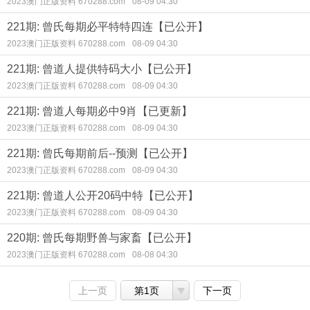
2023澳门正版资料 670288.com
08-09 04:30
221期: 曾氏每期必平特特四连【已公开】
2023澳门正版资料 670288.com
08-09 04:30
221期: 曾道人提供特码大小【已公开】
2023澳门正版资料 670288.com
08-09 04:30
221期: 曾道人每期必中9肖【已更新】
2023澳门正版资料 670288.com
08-09 04:30
221期: 曾氏每期前后--预测【已公开】
2023澳门正版资料 670288.com
08-09 04:30
221期: 曾道人公开20码中特【已公开】
2023澳门正版资料 670288.com
08-09 04:30
220期: 曾氏每期野兽与家畜【已公开】
2023澳门正版资料 670288.com
08-08 04:30
上一页
第1页
下一页