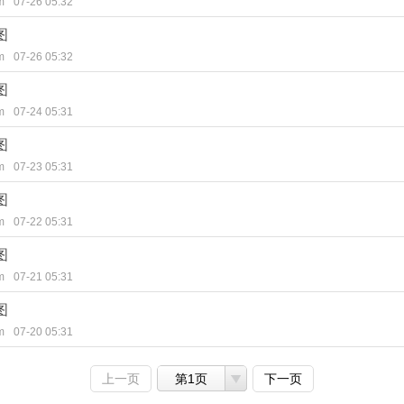
m
07-26 05:32
图
m
07-26 05:32
图
m
07-24 05:31
图
m
07-23 05:31
图
m
07-22 05:31
图
m
07-21 05:31
图
m
07-20 05:31
上一页
第1页
下一页