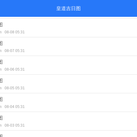
皇道吉日图
图
m
08-08 05:31
图
m
08-07 05:31
图
m
08-06 05:31
图
m
08-05 05:31
图
m
08-04 05:31
图
m
08-03 05:31
图