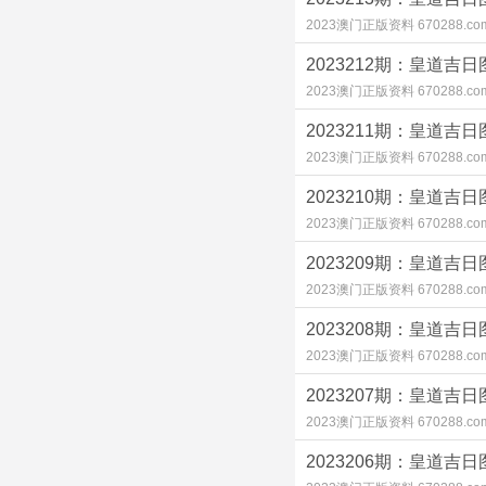
2023澳门正版资料 670288.co
2023212期：皇道吉日
2023澳门正版资料 670288.co
2023211期：皇道吉日
2023澳门正版资料 670288.co
2023210期：皇道吉日
2023澳门正版资料 670288.co
2023209期：皇道吉日
2023澳门正版资料 670288.co
2023208期：皇道吉日
2023澳门正版资料 670288.co
2023207期：皇道吉日
2023澳门正版资料 670288.co
2023206期：皇道吉日