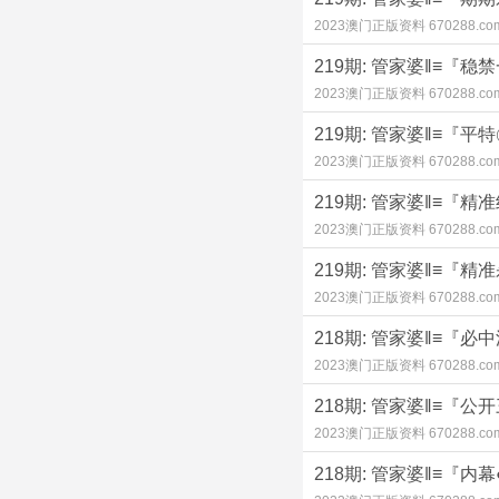
2023澳门正版资料 670288.co
219期: 管家婆‖≡『稳
2023澳门正版资料 670288.co
219期: 管家婆‖≡『平
2023澳门正版资料 670288.co
219期: 管家婆‖≡『精
2023澳门正版资料 670288.co
219期: 管家婆‖≡『精
2023澳门正版资料 670288.co
218期: 管家婆‖≡『必
2023澳门正版资料 670288.co
218期: 管家婆‖≡『公
2023澳门正版资料 670288.co
218期: 管家婆‖≡『内幕