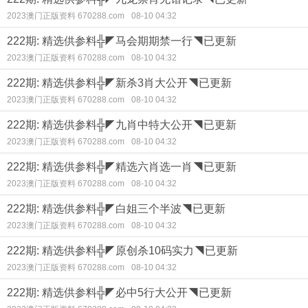
2023澳门正版资料 670288.com
08-10 04:32
222期: 精选供参料╬◤马会期期禁一行◥已更新
2023澳门正版资料 670288.com
08-10 04:32
222期: 精选供参料╬◤新杀3肖大公开◥已更新
2023澳门正版资料 670288.com
08-10 04:32
222期: 精选供参料╬◤九肖中特大公开◥已更新
2023澳门正版资料 670288.com
08-10 04:32
222期: 精选供参料╬◤精选六肖选一肖◥已更新
2023澳门正版资料 670288.com
08-10 04:32
222期: 精选供参料╬◤白姐三个半波◥已更新
2023澳门正版资料 670288.com
08-10 04:32
222期: 精选供参料╬◤原创杀10码实力◥已更新
2023澳门正版资料 670288.com
08-10 04:32
222期: 精选供参料╬◤必中5行大公开◥已更新